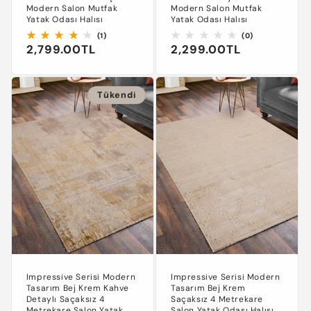
Modern Salon Mutfak
Modern Salon Mutfak
Yatak Odası Halısı
Yatak Odası Halısı
1
0
(1)
(0)
Normal
2,799.00TL
Normal
2,299.00TL
toplam
toplam
değerlendirme
değerlendirm
fiyat
fiyat
Tükendi
Impressive Serisi Modern
Impressive Serisi Modern
Tasarım Bej Krem Kahve
Tasarım Bej Krem
Detaylı Saçaksız 4
Saçaksız 4 Metrekare
Metrekare Salon Yatak
Salon Yatak Odası Halısı