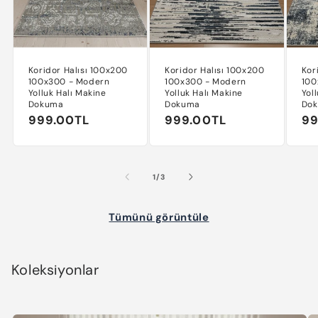
Koridor Halısı 100x200
Koridor Halısı 100x200
Kor
100x300 - Modern
100x300 - Modern
100
Yolluk Halı Makine
Yolluk Halı Makine
Yol
Dokuma
Dokuma
Do
Normal
999.00TL
Normal
999.00TL
No
99
fiyat
fiyat
fi
/
1
/
3
Tümünü görüntüle
Koleksiyonlar