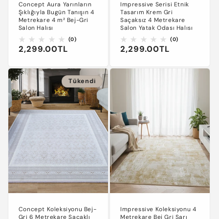
Concept Aura Yarınların
Impressive Serisi Etnik
Şıklığıyla Bugün Tanışın 4
Tasarım Krem Gri
Metrekare 4 m² Bej-Gri
Saçaksız 4 Metrekare
Salon Halısı
Salon Yatak Odası Halısı
0
0
(0)
(0)
Normal
2,299.00TL
Normal
2,299.00TL
toplam
toplam
değerlendirme
değerlendirm
fiyat
fiyat
Tükendi
Concept Koleksiyonu Bej-
Impressive Koleksiyonu 4
Gri 6 Metrekare Saçaklı
Metrekare Bej Gri Sarı