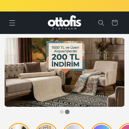
İçeriğe
Seçili Ürünlerde Kargo Ücretsiz
atla
Sepet