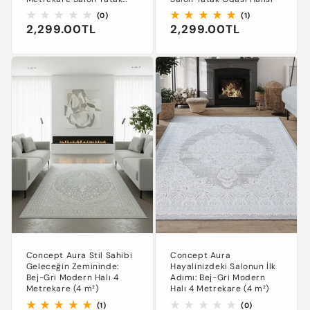
Odası Halısı
0
1
(0)
(1)
Normal
2,299.00TL
Normal
2,299.00TL
toplam
toplam
değerlendirme
değerlendirme
fiyat
fiyat
Concept Aura Stil Sahibi
Concept Aura
Geleceğin Zemininde:
Hayalinizdeki Salonun İlk
Bej-Gri Modern Halı 4
Adımı: Bej-Gri Modern
Metrekare (4 m²)
Halı 4 Metrekare (4 m²)
1
0
(1)
(0)