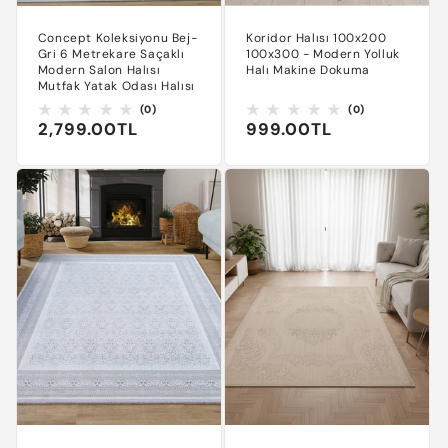
Concept Koleksiyonu Bej-
Koridor Halısı 100x200
Gri 6 Metrekare Saçaklı
100x300 - Modern Yolluk
Modern Salon Halısı
Halı Makine Dokuma
Mutfak Yatak Odası Halısı
0
0
(0)
(0)
Normal
2,799.00TL
Normal
999.00TL
toplam
toplam
değerlendirme
değerlendirm
fiyat
fiyat