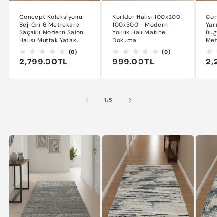
Concept Koleksiyonu
Koridor Halısı 100x200
Con
Bej-Gri 6 Metrekare
100x300 - Modern
Yarı
Saçaklı Modern Salon
Yolluk Halı Makine
Bug
Halısı Mutfak Yatak
Dokuma
Met
Odası Halısı
Sal
0
0
(0)
(0)
Normal
2,799.00TL
Normal
999.00TL
No
2,
toplam
toplam
değerlendirme
değerlendirme
fiyat
fiyat
fi
/
1
/
5