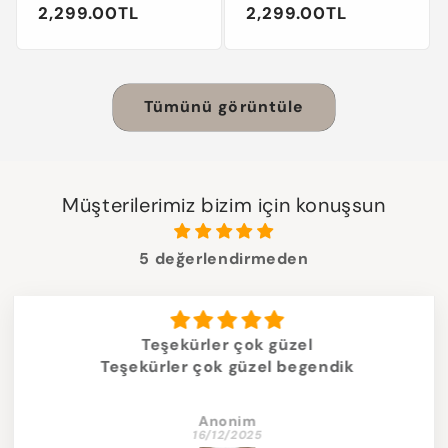
Normal
2,299.00TL
Normal
2,299.00TL
toplam
toplam
değerlendirme
değerlendirm
fiyat
fiyat
Tümünü görüntüle
Müşterilerimiz bizim için konuşsun
5 değerlendirmeden
Teşekürler çok güzel
Teşekürler çok güzel begendik
Anonim
16/12/2025