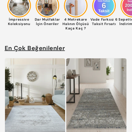
İmpressive
Dar Mutfaklar
4 Metrekare
Vade Farksız 6
Sepett
Koleksiyonu
İçin Öneriler
Halının Ölçüsü
Taksit Fırsatı
İndirim
Kaça Kaç ?
En Çok Beğenilenler